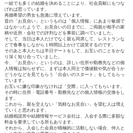
性編 Inふれあい健康館
一組でも多くの結婚を決めることにより、社会貢献にもつな
げれば思っています。
2026年8月6日
再婚希望の男女も急激に増えています。
香川県イベント
昔の「お見合い」というものは「個人情報」にあまり敏感で
はなかったようで、お見合いの日までに、ご両親が相手の家
柄や近所・会社での評判などを事前に調べていました。
そして、当日は本人だけでなく親も同席して、レストランな
どで食事をしながら１時間以上かけて談笑するのです。
そのあと本人たちは半日デートをして、お互いのことをかな
り深く知り合っていました。
今、「お見合い」というのは、詳しい住所や勤務先などの個
人情報は知らせずに、まずは本人同士で価値観や気が合うか
どうかなどを見てもらう「出会いのスタート」をしてもらっ
ています。
お互いに嫌な印象がなければ「交際」に入ってもらいます。
その時に住所・電話番号・勤務先などの個人情報の交換をし
ます。
これから、親を交えない「気軽なお見合い」を望む人は増え
ていくと思われます。
結婚相談所や結婚情報サービス会社は、入会する際に多額な
料金を要求している所もあります。
それから、入会した会員が積極的に活動しない場合、仲人と