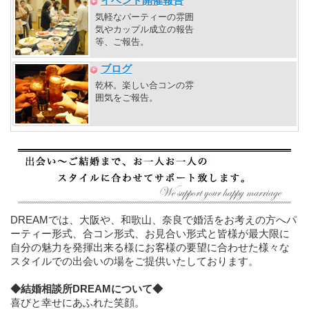
イベント開催報告
あい健康館
気軽なパーティーの雰囲
気やカップル成立の報告
2026年8月6日
等、ご報告。
8月16日（日）15：10 35歳～
の いつまでも若く見られる理
ブログ
想のカップル ノンスモーカー
乾杯。楽しい合コンの雰
編 Inふれあい健康館
囲気をご報告。
2026年8月6日
9月6日（日）13：20 40歳
代・50歳代の婚カツ 出逢いた
いのは地元編 Inふれあい健康
館
2026年8月6日
9月6日（日）15：10 安定職限
DREAMでは、大阪や、和歌山、奈良で婚活をお考えの方へパ
定 ハイEXECUTIVE編 Inふ
ーティー形式、合コン形式、お見合い形式と皆様が最大限に
れあい健康館
自分の魅力を発揮出来る様にお客様の要望に合わせた様々な
スタイルでの出会いの場をご提供いたしております。
2026年8月6日
9月27日（日）13：20 30歳
◆結婚相談所DREAMについて◆
代・40歳代 年上女性 年下男
喜びと幸せにあふれた笑顔。