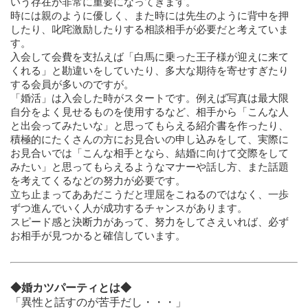
いう存在が非常に重要になってきます。
時には親のように優しく、また時には先生のように背中を押
したり、叱咤激励したりする相談相手が必要だと考えていま
す。
入会して会費を支払えば「白馬に乗った王子様が迎えに来て
くれる」と勘違いをしていたり、多大な期待を寄せすぎたり
する会員が多いのですが。
「婚活」は入会した時がスタートです。例えば写真は最大限
自分をよく見せるものを使用するなど、相手から「こんな人
と出会ってみたいな」と思ってもらえる紹介書を作ったり、
積極的にたくさんの方にお見合いの申し込みをして、実際に
お見合いでは「こんな相手となら、結婚に向けて交際をして
みたい」と思ってもらえるようなマナーや話し方、また話題
を考えてくるなどの努力が必要です。
立ち止まってああだこうだと理屈をこねるのではなく、一歩
ずつ進んでいく人が成功するチャンスがあります。
スピード感と決断力があって、努力をしてさえいれば、必ず
お相手が見つかると確信しています。
◆婚カツパーティとは◆
「異性と話すのが苦手だし・・・」