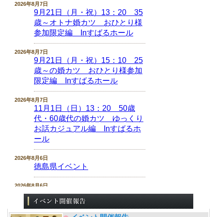
2026年8月7日
9月21日（月・祝）13：20 35
歳～オトナ婚カツ おひとり様
参加限定編 Inすばるホール
2026年8月7日
9月21日（月・祝）15：10 25
歳～の婚カツ おひとり様参加
限定編 Inすばるホール
2026年8月7日
11月1日（日）13：20 50歳
代・60歳代の婚カツ ゆっくり
お話カジュアル編 Inすばるホ
ール
2026年8月6日
徳島県イベント
2026年8月6日
8月16日（日）13：20 45歳～
の恋愛 癒しや落ち着きのある
穏やかな関係が理想編 Inふれ